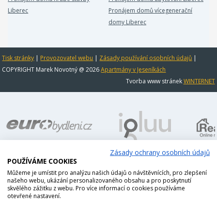
Liberec
Pronájem domů vícegenerační
domy Liberec
Tisk stránky
|
Provozovatel webu
|
Zásady používání osobních údajů
|
COPYRIGHT Marek Novotný @ 2026
Apartmány v Jeseníkách
Tvorba www stránek
WINTERNET
Zásady ochrany osobních údajů
POUŽÍVÁME COOKIES
Můžeme je umístit pro analýzu našich údajů o návštěvnících, pro zlepšení
našeho webu, ukázání personalizovaného obsahu a pro poskytnutí
skvělého zážitku z webu. Pro více informací o cookies používáme
otevřené nastavení.