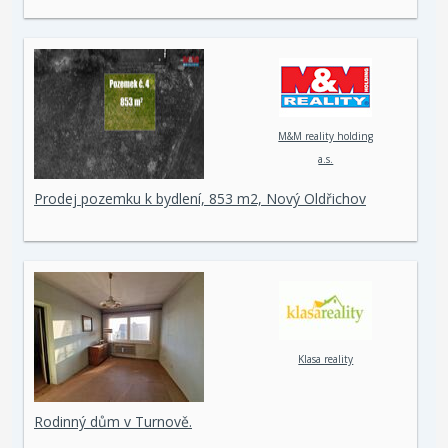
M&M reality holding
a.s.
Prodej pozemku k bydlení, 853 m2, Nový Oldřichov
Klasa reality
Rodinný dům v Turnově.