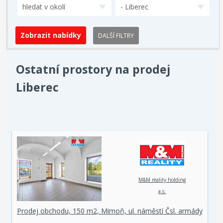
hledat v okolí
- Liberec
DALŠÍ FILTRY
Ostatní prostory na prodej
Liberec
M&M reality holding
a.s.
Prodej obchodu, 150 m2, Mimoň, ul. náměstí Čsl. armády