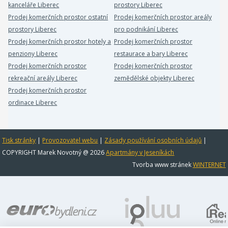
kanceláře Liberec
prostory Liberec
Prodej komerčních prostor ostatní
Prodej komerčních prostor areály
prostory Liberec
pro podnikání Liberec
Prodej komerčních prostor hotely a
Prodej komerčních prostor
penziony Liberec
restaurace a bary Liberec
Prodej komerčních prostor
Prodej komerčních prostor
rekreační areály Liberec
zemědělské objekty Liberec
Prodej komerčních prostor
ordinace Liberec
Tisk stránky
|
Provozovatel webu
|
Zásady používání osobních údajů
|
COPYRIGHT Marek Novotný @ 2026
Apartmány v Jeseníkách
Tvorba www stránek
WINTERNET