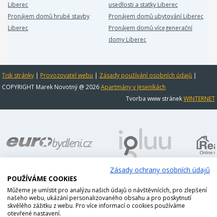
Liberec
usedlosti a statky Liberec
Pronájem domů hrubé stavby
Pronájem domů ubytování Liberec
Liberec
Pronájem domů vícegenerační
domy Liberec
Tisk stránky
|
Provozovatel webu
|
Zásady používání osobních údajů
|
COPYRIGHT Marek Novotný @ 2026
Apartmány v Jeseníkách
Tvorba www stránek
WINTERNET
Zásady ochrany osobních údajů
POUŽÍVÁME COOKIES
Můžeme je umístit pro analýzu našich údajů o návštěvnících, pro zlepšení
našeho webu, ukázání personalizovaného obsahu a pro poskytnutí
skvělého zážitku z webu. Pro více informací o cookies používáme
otevřené nastavení.