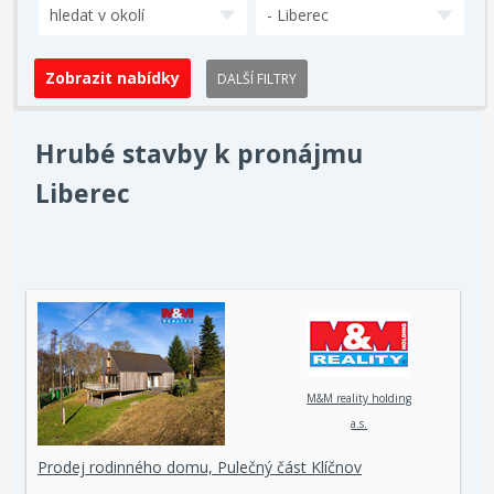
hledat v okolí
- Liberec
DALŠÍ FILTRY
Hrubé stavby k pronájmu
Liberec
M&M reality holding
a.s.
Prodej rodinného domu, Pulečný část Klíčnov