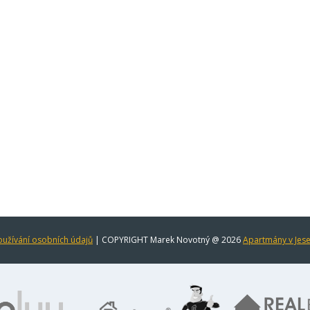
užívání osobních údajů
| COPYRIGHT Marek Novotný @ 2026
Apartmány v Jes