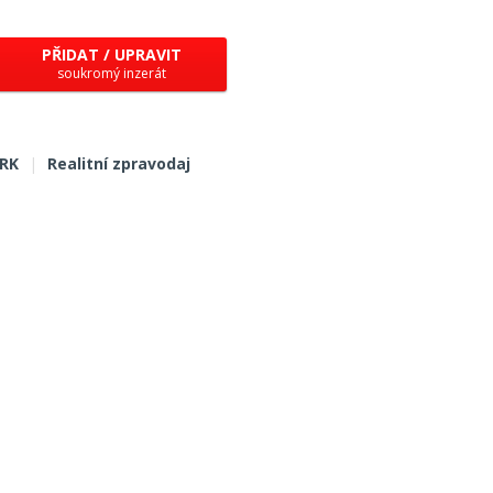
PŘIDAT / UPRAVIT
soukromý inzerát
 RK
|
Realitní zpravodaj