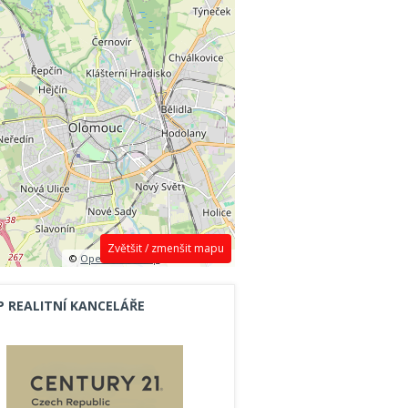
Zvětšit / zmenšit mapu
©
OpenStreetMap
contributors.
P REALITNÍ KANCELÁŘE