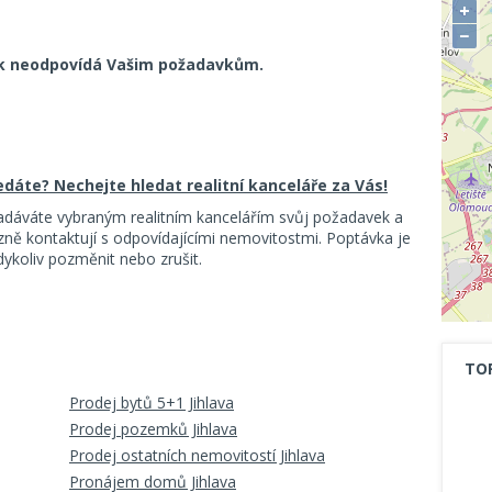
+
−
k neodpovídá Vašim požadavkům.
ledáte? Nechejte hledat realitní kanceláře za Vás!
adáváte vybraným realitním kancelářím svůj požadavek a
ě kontaktují s odpovídajícími nemovitostmi. Poptávka je
koliv pozměnit nebo zrušit.
TO
Prodej bytů 5+1 Jihlava
Prodej pozemků Jihlava
Prodej ostatních nemovitostí Jihlava
Pronájem domů Jihlava