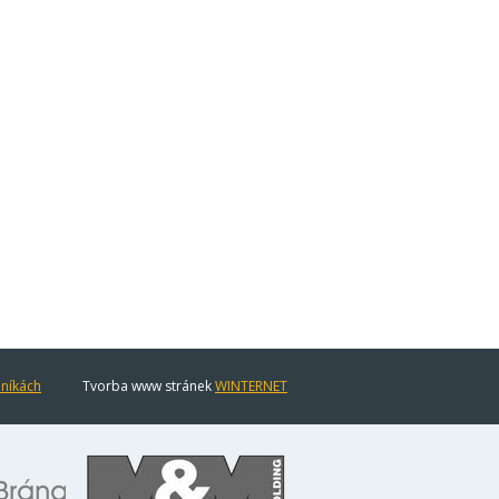
eníkách
Tvorba www stránek
WINTERNET