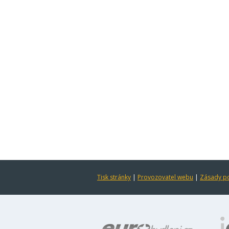
Tisk stránky
|
Provozovatel webu
|
Zásady po