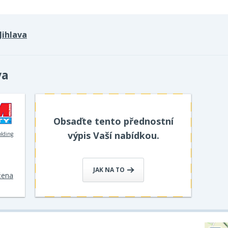
Jihlava
va
Obsaďte tento přednostní
výpis Vaší nabídkou.
olding
JAK NA TO
vžena